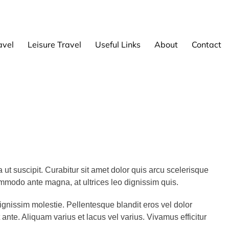
avel
Leisure Travel
Useful Links
About
Contact
ut suscipit. Curabitur sit amet dolor quis arcu scelerisque
commodo ante magna, at ultrices leo dignissim quis.
ignissim molestie. Pellentesque blandit eros vel dolor
t ante. Aliquam varius et lacus vel varius. Vivamus efficitur