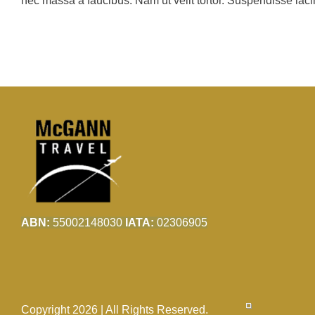
nec massa a faucibus. Nam ut velit tortor. Suspendisse lacin
ABN:
55002148030
IATA:
02306905
Copyright 2026 | All Rights Reserved.