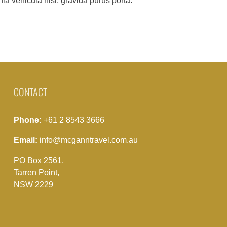
ia vehicula nisi, gravida purus porta.
CONTACT
Phone:
+61 2 8543 3666
Email:
info@mcganntravel.com.au
PO Box 2561,
Tarren Point,
NSW 2229